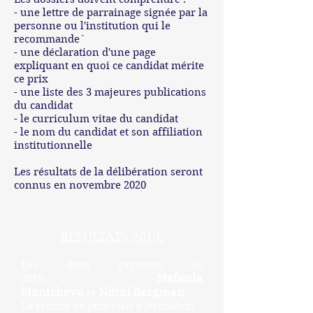
- une lettre de parrainage signée par la
personne ou l'institution qui le
recommande`
- une déclaration d'une page
expliquant en quoi ce candidat mérite
ce prix
- une liste des 3 majeures publications
du candidat
- le curriculum vitae du candidat
- le nom du candidat et son affiliation
institutionnelle
Les résultats de la délibération seront
connus en novembre 2020
RESULTATS 2019:
Les deux gagnants de
Stefania
2019:
Stantcheva
Nittai Bergman
et
La remise de prix était à Jérusalem.