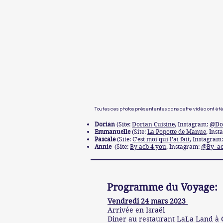
Toutes ces photos présententes dans cette vidéo ont été 
Dorian
(Site:
Dorian Cuisine
, Instagram:
@Dor
Emmanuelle
(Site:
La Popotte de Manue
, Ins
Pascale
(Site:
C’est moi qui l’ai fait
, Instagram
Annie
(Site:
By acb 4 you
, Instagram:
@By_ac
Programme du Voyage:
Vendredi 24 mars 2023
Arrivée en Israël
Diner au restaurant LaLa Land à 