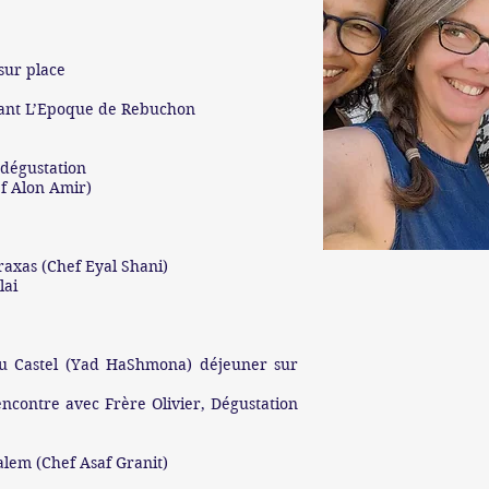
sur place
urant L’Epoque de Rebuchon
 dégustation
f Alon Amir)
axas (Chef Eyal Shani)
lai
du Castel (Yad HaShmona) déjeuner sur
encontre avec Frère Olivier, Dégustation
lem (Chef Asaf Granit)