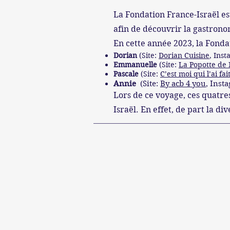
La Fondation France-Israël e
afin de découvrir la gastrono
En cette année 2023, la Fondat
Dorian
(Site:
Dorian Cuisine
, Ins
Emmanuelle
(Site:
La Popotte de
Pascale
(Site:
C’est moi qui l’ai fai
Annie
(Site:
By acb 4 you
, Inst
Lors de ce voyage,
ces quatre
Israël. En effet, de part la d