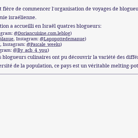
st fière de commencer l'organisation de voyages de blogue
mie israélienne.
ion a accueilli en Israël quatres blogueurs:
tagram:
@Doriancuisine.com.leblog
)
 Manue
, Instagram:
@Lapopottedemanue
)
t
, Instagram:
@Pascale_weeks
)
agram:
@By_acb_4_you
)
s blogueurs culinaires ont pu découvrir la variété des diff
iversité de la population, ce pays est un véritable melting-