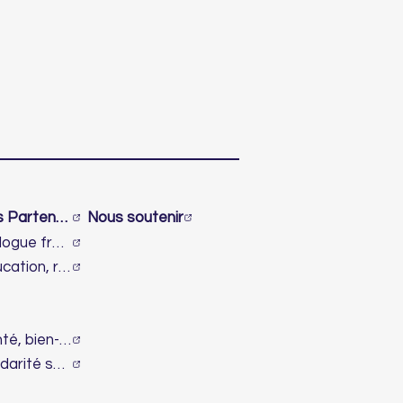
Nos Partenaires
Nous soutenir
Dialogue franco-israélien et lutte contre l’antisémitisme
Éducation, recherche & innovation
Santé, bien-être & handicap
Solidarité sociale & humanitaire