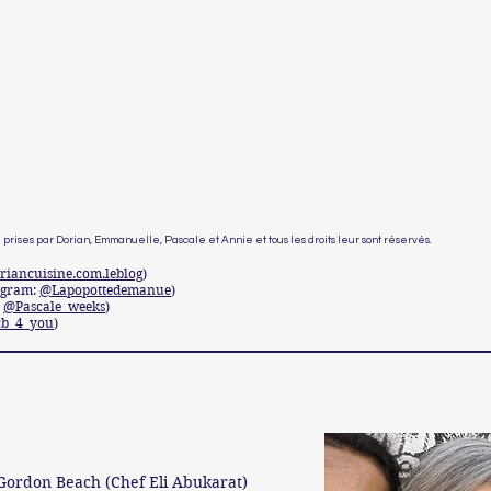
prises par Dorian, Emmanuelle, Pascale et Annie et tous les droits leur sont réservés.
iancuisine.com.leblog
)
tagram:
@Lapopottedemanue
)
:
@Pascale_weeks
)
b_4_you
)
Gordon Beach (Chef Eli Abukarat)