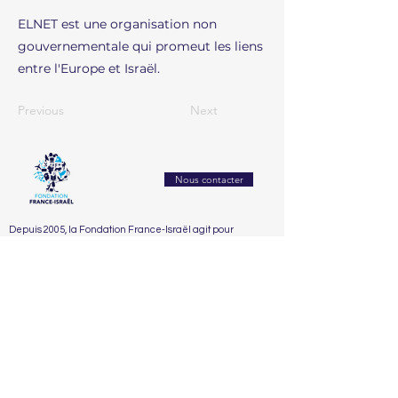
ELNET est une organisation non
gouvernementale qui promeut les liens
entre l'Europe et Israël.
Previous
Next
Nous contacter
Depuis 2005, la Fondation France-Israël agit pour
renforcer la compréhension mutuelle et les échanges
entre la France et Israël. Elle crée des passerelles entre
les sociétés civiles à travers la culture, l’éducation, la
recherche et l’innovation.
Accueil
La Fondation
Nos Actions
Nos Partenaires
Nous soutenir
Le conseil
2025
Dialogue franco-israélien et lutte contre l’antisémitisme
Le comité d'honneur
2024
Éducation, recherche & innovation
2023
Santé, bien-être & handicap
2022
Solidarité sociale & humanitaire
2021