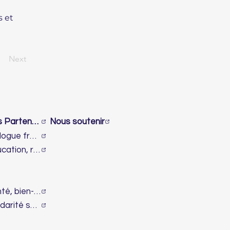
s et
Next
Nos Partenaires
Nous soutenir
Dialogue franco-israélien et lutte contre l’antisémitisme
Éducation, recherche & innovation
Santé, bien-être & handicap
Solidarité sociale & humanitaire