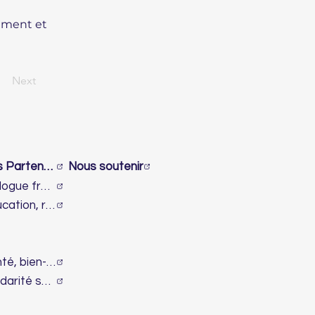
nement et
Next
Nos Partenaires
Nous soutenir
Dialogue franco-israélien et lutte contre l’antisémitisme
Éducation, recherche & innovation
Santé, bien-être & handicap
Solidarité sociale & humanitaire