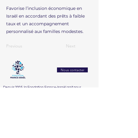
Favorise l’inclusion économique en
Israël en accordant des prêts à faible
taux et un accompagnement
personnalisé aux familles modestes.
Previous
Next
Nous contacter
Depuis 2005, la Fondation France-Israël agit pour
renforcer la compréhension mutuelle et les échanges
entre la France et Israël. Elle crée des passerelles entre
les sociétés civiles à travers la culture, l’éducation, la
recherche et l’innovation.
Accueil
La Fondation
Nos Actions
Nos Partenaires
Nous soutenir
Le conseil
2025
Dialogue franco-israélien et lutte contre l’antisémitisme
Le comité d'honneur
2024
Éducation, recherche & innovation
2023
Santé, bien-être & handicap
2022
Solidarité sociale & humanitaire