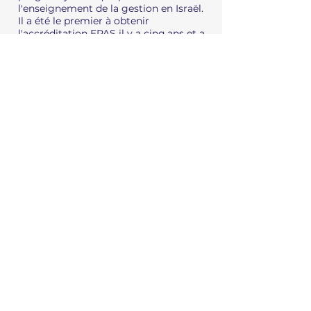
l'enseignement de la gestion en Israël.
Il a été le premier à obtenir
l'accréditation EPAS il y a cinq ans et a
été le fer de lance du processus
d'accréditation de toute la faculté de
gestion et management de
l'université, ayant débouché sur
l'obtention de l'accréditation
internationale la plus élevée pour une
faculté dans le domaine de la gestion
(Equis).
Structure du Programme
Le programme est d'une conception
originale : il se divise en deux modules
égaux en volume, l'un enseignant les
outils de gestion et l'autre les
connaissances nécessaires pour le
secteur à but non lucratif. Deux
bridging courses évitent que les
étudiants ne développent une
conception dichotomique.
En synergie avec cet enseignement
théorique et technique de haut
niveau, le programme s'articule