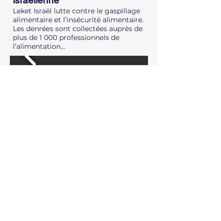
israélienne
Leket Israël lutte contre le gaspillage
alimentaire et l’insécurité alimentaire.
Les denrées sont collectées auprès de
plus de 1 000 professionnels de
l’alimentation...
Nous contacter
Depuis 2005, la Fondation France-Israël agit pour
renforcer la compréhension mutuelle et les échanges