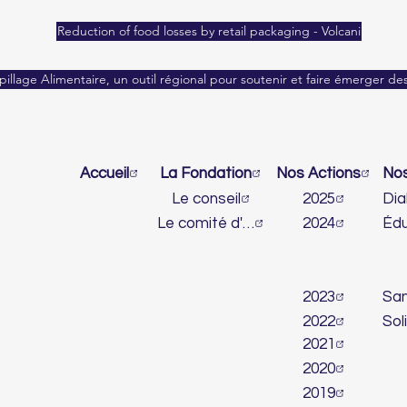
Reduction of food losses by retail packaging - Volcani
pillage Alimentaire, un outil régional pour soutenir et faire émerger d
Accueil
La Fondation
Nos Actions
Le conseil
2025
Le comité d'honneur
2024
2023
2022
2021
2020
2019