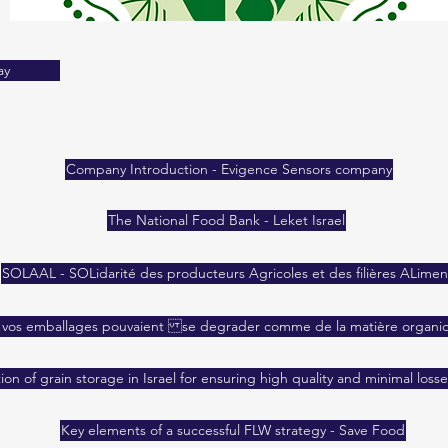
ay
Company Introduction - Evigence Sensors company
The National Food Bank - Leket Israel
SOLAAL - SOLidarité des producteurs Agricoles et des filières ALimen
i vos emballages pouvaient se degrader comme de la matière organiq
ion of grain storage in Israel for ensuring high quality and minimal losse
Key elements of a successful FLW strategy - Save Food