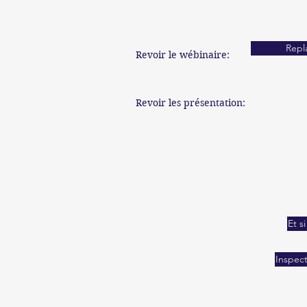
Repl
Revoir le wébinaire:
Revoir les présentation:
Et s
Inspect