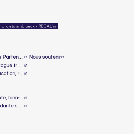
es projets ambitieux - REGAL'im
Nos Partenaires
Nous soutenir
Dialogue franco-israélien et lutte contre l’antisémitisme
Éducation, recherche & innovation
Santé, bien-être & handicap
Solidarité sociale & humanitaire